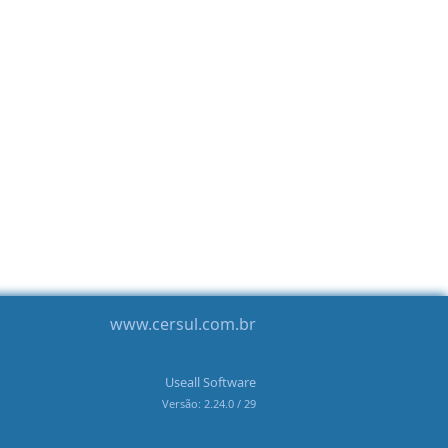
www.cersul.com.br
Useall Software
Versão: 2.24.0 / 29