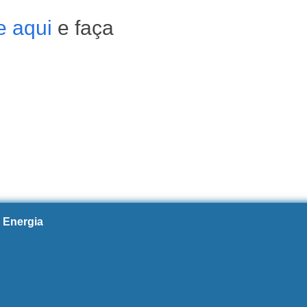
e aqui
e faça
 Energia