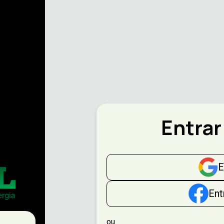
Entrar
E
Ent
ou